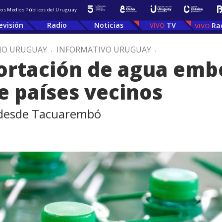
 los Medios Públicos del Uruguay
evisión
Radio
Noticias
TV
Ra
IO URUGUAY
.
INFORMATIVO URUGUAY
.
rtación de agua embo
 países vecinos
 desde Tacuarembó