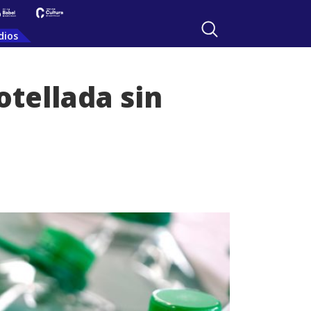
dios
tellada sin