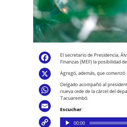
El secretario de Presidencia, Á
Facebook
Finanzas (MEF) la posibilidad 
Agregó, además, que comenzó la
X
Delgado acompañó al presidente
WhatsApp
nueva cede de la cárcel del dep
Tacuarembó.
Email
Escuchar
:
Reproductor
Copy
00:00