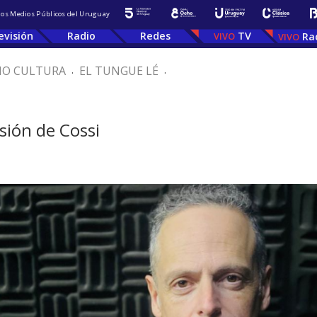
 los Medios Públicos del Uruguay
evisión
Radio
Redes
TV
Ra
IO CULTURA
.
EL TUNGUE LÉ
.
usión de Cossi