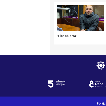
“Flor abierta”
Políti