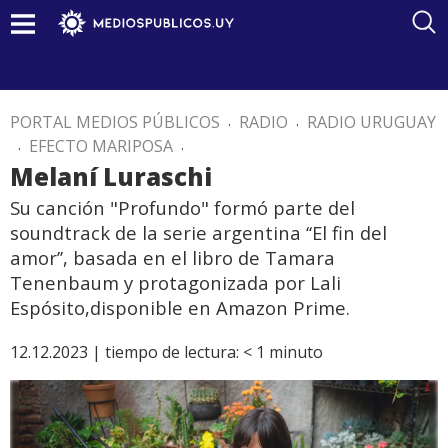
PORTAL MEDIOS PÚBLICOS
.
RADIO
.
RADIO URUGUAY
.
EFECTO MARIPOSA
.
Melaní Luraschi
Su canción "Profundo" formó parte del
soundtrack de la serie argentina ‘‘El fin del
amor’’, basada en el libro de Tamara
Tenenbaum y protagonizada por Lali
Espósito,disponible en Amazon Prime.
12.12.2023 |
tiempo de lectura:
< 1
minuto