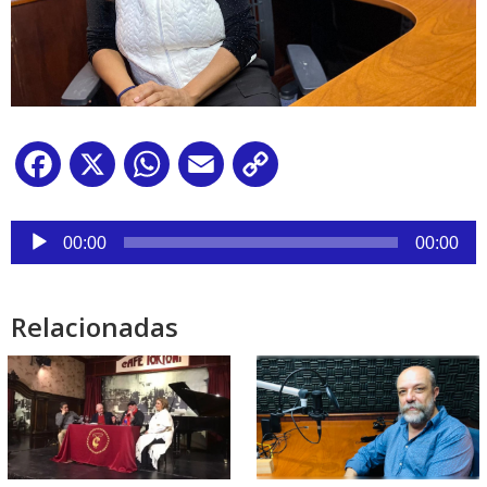
Facebook
X
WhatsApp
Email
Copy
Link
Reproductor
de
00:00
00:00
audio
Relacionadas