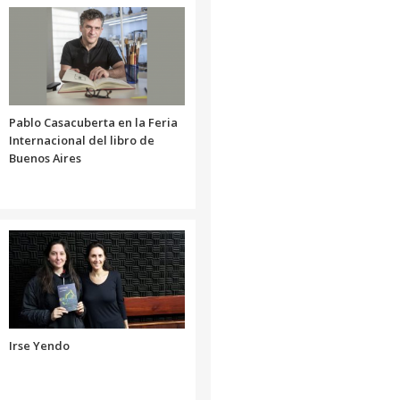
disminuir
aumentar
el
o
volumen.
disminuir
el
volumen.
Pablo Casacuberta en la Feria
Internacional del libro de
Buenos Aires
Irse Yendo