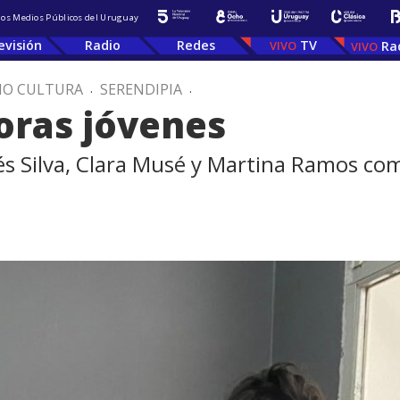
 los Medios Públicos del Uruguay
evisión
Radio
Redes
TV
Ra
IO CULTURA
.
SERENDIPIA
.
oras jóvenes
nés Silva, Clara Musé y Martina Ramos co