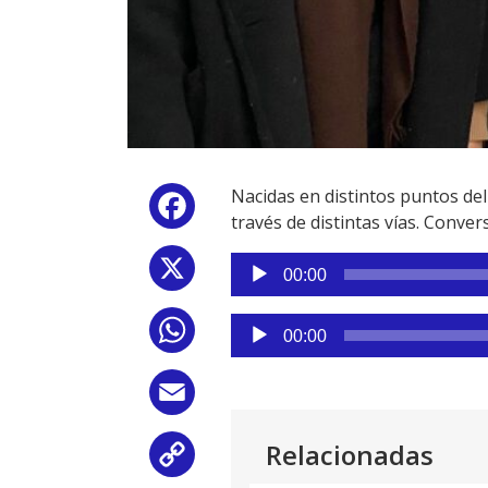
Nacidas en distintos puntos del 
Facebook
través de distintas vías. Conve
Reproductor
X
00:00
de
audio
Reproductor
WhatsApp
00:00
de
audio
Email
Relacionadas
Copy