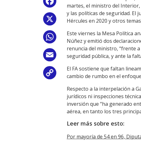
Facebook
martes, el ministro del Interior
y las políticas de seguridad. El
X
Hércules en 2020 y otros temas 
Este viernes la Mesa Política a
WhatsApp
Núñez y emitió dos declaracione
renuncia del ministro, “frente 
Email
seguridad pública, y ante la fal
El FA sostiene que faltan linea
Copy
cambio de rumbo en el enfoque d
Link
Respecto a la interpelación a Ga
jurídicos ni inspecciones técni
inversión que “ha generado entr
aérea, en tanto los tres princi
Leer más sobre esto:
Por mayoría de 54 en 96, Diputa