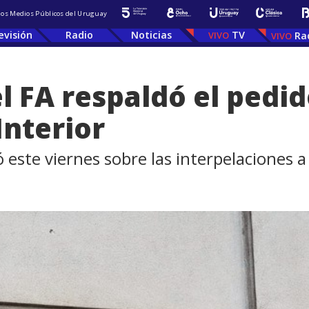
 los Medios Públicos del Uruguay
evisión
Radio
Noticias
TV
Ra
el FA respaldó el pedi
Interior
ó este viernes sobre las interpelaciones a