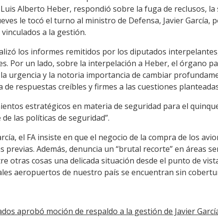
, Luis Alberto Heber, respondió sobre la fuga de reclusos, la 
 jueves le tocó el turno al ministro de Defensa, Javier García,
vinculados a la gestión.
nalizó los informes remitidos por los diputados interpelantes
s. Por un lado, sobre la interpelación a Heber, el órgano pa
a la urgencia y la notoria importancia de cambiar profundamen
ta de respuestas creíbles y firmes a las cuestiones planteadas
mientos estratégicos en materia de seguridad para el quinque
e las políticas de seguridad”.
rcía, el FA insiste en que el negocio de la compra de los avi
cas previas. Además, denuncia un “brutal recorte” en áreas se
e otras cosas una delicada situación desde el punto de vist
pales aeropuertos de nuestro país se encuentran sin cobertur
dos aprobó moción de respaldo a la gestión de Javier García