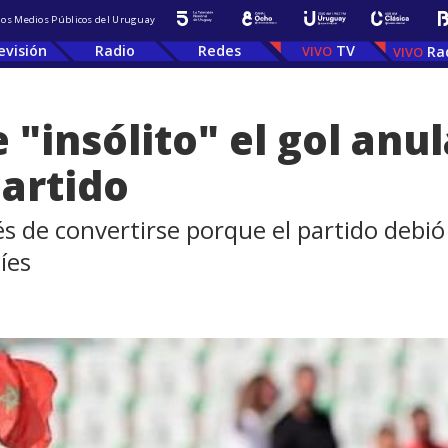
 los Medios Públicos del Uruguay
evisión
Radio
Redes
TV
Ra
e "insólito" el gol an
partido
 de convertirse porque el partido debió
íes