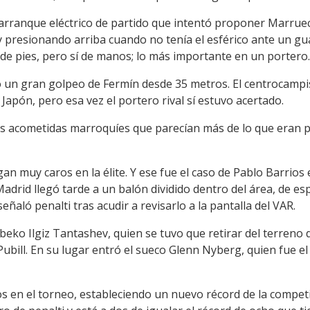
rranque eléctrico de partido que intentó proponer Marruecos
 y presionando arriba cuando no tenía el esférico ante un g
e pies, pero sí de manos; lo más importante en un portero.
o un gran golpeo de Fermín desde 35 metros. El centrocampis
Japón, pero esa vez el portero rival sí estuvo acertado.
las acometidas marroquíes que parecían más de lo que eran
n muy caros en la élite. Y ese fue el caso de Pablo Barrios e
adrid llegó tarde a un balón dividido dentro del área, de es
eñaló penalti tras acudir a revisarlo a la pantalla del VAR.
beko Ilgiz Tantashev, quien se tuvo que retirar del terreno
ubill. En su lugar entró el sueco Glenn Nyberg, quien fue el 
s en el torneo, estableciendo un nuevo récord de la competic