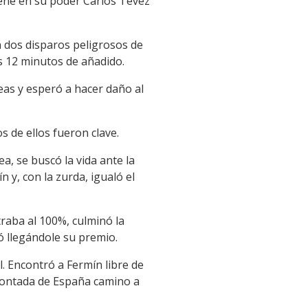
iene en su poder Carlos Tévez
n dos disparos peligrosos de
os 12 minutos de añadido.
eas y esperó a hacer daño al
s de ellos fueron clave.
a, se buscó la vida ante la
 y, con la zurda, igualó el
raba al 100%, culminó la
ó llegándole su premio.
. Encontró a Fermín libre de
montada de España camino a