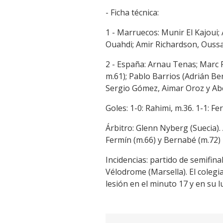
- Ficha técnica:
1 - Marruecos: Munir El Kajoui
Ouahdi; Amir Richardson, Oussam
2 - España: Arnau Tenas; Marc P
m.61); Pablo Barrios (Adrián B
Sergio Gómez, Aimar Oroz y Abe
Goles: 1-0: Rahimi, m.36. 1-1: Fe
Árbitro: Glenn Nyberg (Suecia).
Fermín (m.66) y Bernabé (m.72)
Incidencias: partido de semifina
Vélodrome (Marsella). El colegi
lesión en el minuto 17 y en su 