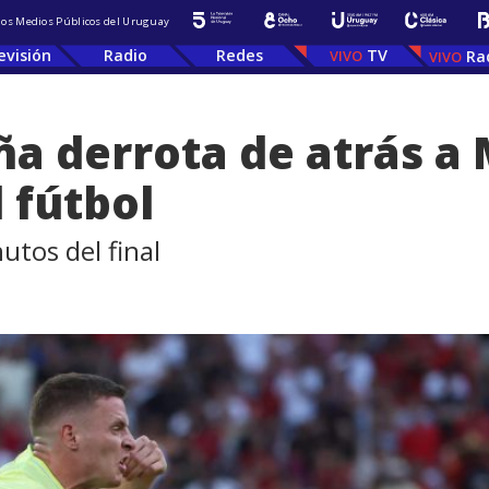
 los Medios Públicos del Uruguay
evisión
Radio
Redes
TV
Ra
aña derrota de atrás a
l fútbol
utos del final