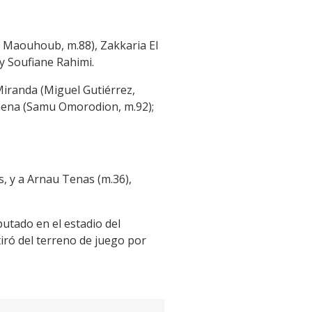
i Maouhoub, m.88), Zakkaria El
y Soufiane Rahimi.
 Miranda (Miguel Gutiérrez,
Baena (Samu Omorodion, m.92);
, y a Arnau Tenas (m.36),
putado en el estadio del
tiró del terreno de juego por