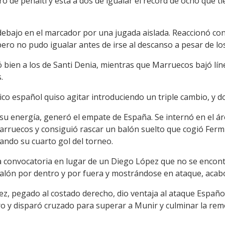
 de penalti y está a dos de igualar el récord de ocho que t
debajo en el marcador por una jugada aislada. Reaccionó co
pero no pudo igualar antes de irse al descanso a pesar de l
 bien a los de Santi Denia, mientras que Marruecos bajó lín
.
ico español quiso agitar introduciendo un triple cambio, y do
su energía, generó el empate de España. Se internó en el áre
rruecos y consiguió rascar un balón suelto que cogió Fermín
ando su cuarto gol del torneo.
a convocatoria en lugar de un Diego López que no se encont
balón por dentro y por fuera y mostrándose en ataque, acab
z, pegado al costado derecho, dio ventaja al ataque Español
o y disparó cruzado para superar a Munir y culminar la re