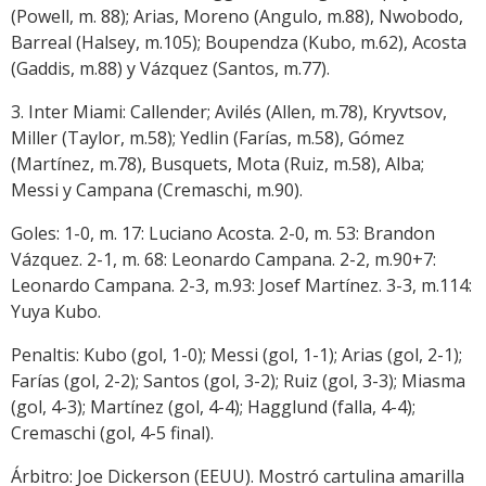
(Powell, m. 88); Arias, Moreno (Angulo, m.88), Nwobodo,
Barreal (Halsey, m.105); Boupendza (Kubo, m.62), Acosta
(Gaddis, m.88) y Vázquez (Santos, m.77).
3. Inter Miami: Callender; Avilés (Allen, m.78), Kryvtsov,
Miller (Taylor, m.58); Yedlin (Farías, m.58), Gómez
(Martínez, m.78), Busquets, Mota (Ruiz, m.58), Alba;
Messi y Campana (Cremaschi, m.90).
Goles: 1-0, m. 17: Luciano Acosta. 2-0, m. 53: Brandon
Vázquez. 2-1, m. 68: Leonardo Campana. 2-2, m.90+7:
Leonardo Campana. 2-3, m.93: Josef Martínez. 3-3, m.114:
Yuya Kubo.
Penaltis: Kubo (gol, 1-0); Messi (gol, 1-1); Arias (gol, 2-1);
Farías (gol, 2-2); Santos (gol, 3-2); Ruiz (gol, 3-3); Miasma
(gol, 4-3); Martínez (gol, 4-4); Hagglund (falla, 4-4);
Cremaschi (gol, 4-5 final).
Árbitro: Joe Dickerson (EEUU). Mostró cartulina amarilla