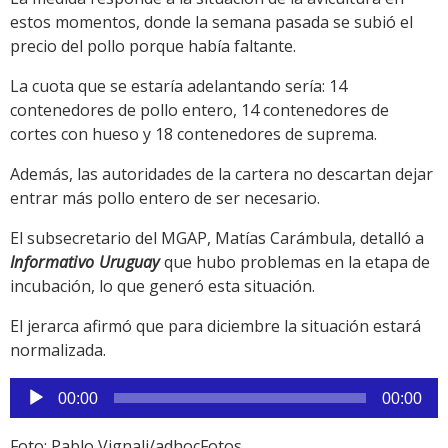
estos momentos, donde la semana pasada se subió el
precio del pollo porque había faltante.
La cuota que se estaría adelantando sería: 14
contenedores de pollo entero, 14 contenedores de
cortes con hueso y 18 contenedores de suprema.
Además, las autoridades de la cartera no descartan dejar
entrar más pollo entero de ser necesario.
El subsecretario del MGAP, Matías Carámbula, detalló a
Informativo Uruguay
que hubo problemas en la etapa de
incubación, lo que generó esta situación.
El jerarca afirmó que para diciembre la situación estará
normalizada.
Reproductor
00:00
00:00
de
audio
Foto: Pablo Vignali/adhocFotos