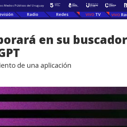
 los Medios Públicos del Uruguay
evisión
Radio
Redes
TV
Ra
porará en su buscado
tGPT
iento de una aplicación