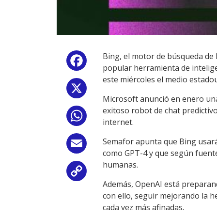
Bing, el motor de búsqueda de 
Facebook
popular herramienta de intelige
este miércoles el medio estad
X
Microsoft anunció en enero una
exitoso robot de chat predictiv
WhatsApp
internet.
Semafor apunta que Bing usará 
Email
como GPT-4 y que según fuente
humanas.
Copy
Además, OpenAI está preparando
Link
con ello, seguir mejorando la h
cada vez más afinadas.