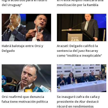
logra acuerdos para el futuro
el Frente Amplio realizará una
del Uruguay”
movilización por la Rambla
Habrá balotaje entre Orsi y
Arazatí: Delgado calificó la
Delgado
sentencia del juez Recarey
como “insólita e inexplicable”
Orsi reafirmó que denuncia
Se inauguró zafra de caña y
falsa tiene motivación política
presidente de Alur destacó
récord en rendimientos