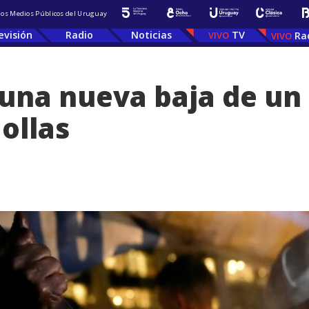
 los Medios Públicos del Uruguay
evisión
Radio
Noticias
TV
Ra
una nueva baja de un 
ollas