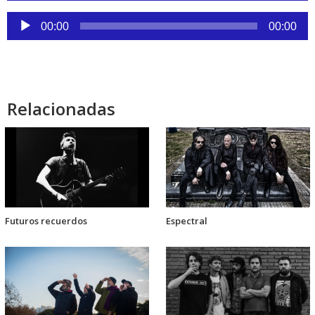
audio
Reproductor
00:00
00:00
de
audio
Relacionadas
Futuros recuerdos
Espectral