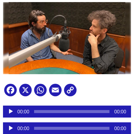
Facebook
X
WhatsApp
Email
Copy
Link
Reproductor
de
00:00
00:00
audio
Reproductor
00:00
00:00
de