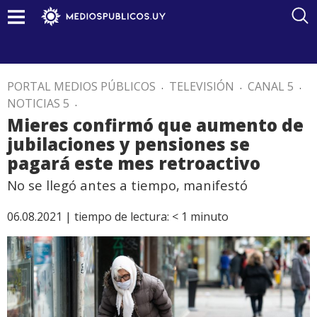
PORTAL MEDIOS PÚBLICOS
.
TELEVISIÓN
.
CANAL 5
.
NOTICIAS 5
.
Mieres confirmó que aumento de
jubilaciones y pensiones se
pagará este mes retroactivo
No se llegó antes a tiempo, manifestó
06.08.2021 |
tiempo de lectura:
< 1
minuto