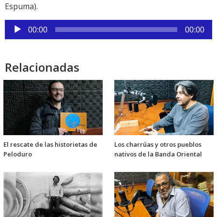
Espuma).
Reproductor
00:00
00:00
de
audio
Relacionadas
El rescate de las historietas de
Los charrúas y otros pueblos
Peloduro
nativos de la Banda Oriental