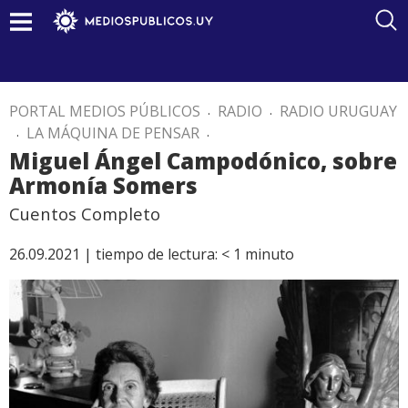
PORTAL MEDIOS PÚBLICOS
.
RADIO
.
RADIO URUGUAY
.
LA MÁQUINA DE PENSAR
.
Miguel Ángel Campodónico, sobre
Armonía Somers
Cuentos Completo
26.09.2021 |
tiempo de lectura:
< 1
minuto