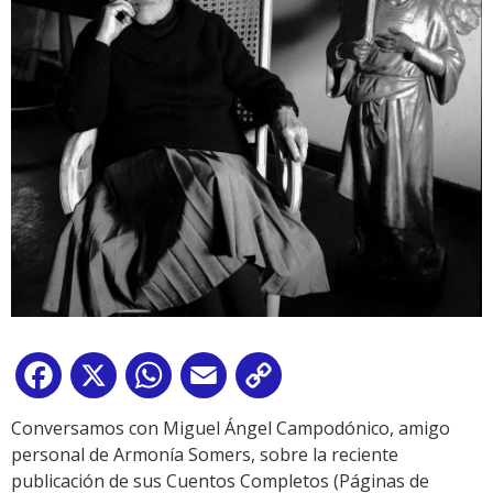
Facebook
X
WhatsApp
Email
Copy
Link
Conversamos con Miguel Ángel Campodónico, amigo
personal de Armonía Somers, sobre la reciente
publicación de sus Cuentos Completos (Páginas de