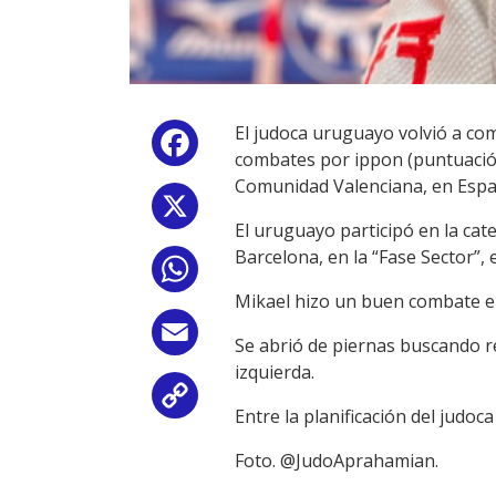
El judoca uruguayo volvió a com
Facebook
combates por ippon (puntuació
Comunidad Valenciana, en Espa
X
El uruguayo participó en la cat
Barcelona, en la “Fase Sector”, 
WhatsApp
Mikael hizo un buen combate en
Email
Se abrió de piernas buscando ren
izquierda.
Copy
Entre la planificación del judo
Link
Foto. @JudoAprahamian.