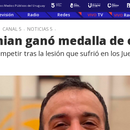
 los Medios Públicos del Uruguay
evisión
Radio
Redes
TV
Ra
.
CANAL 5
.
NOTICIAS 5
.
ian ganó medalla de o
mpetir tras la lesión que sufrió en los J