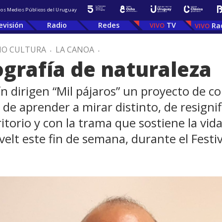
 los Medios Públicos del Uruguay
evisión
Radio
Redes
TV
Ra
IO CULTURA
.
LA CANOA
.
ografía de naturaleza
n dirigen “Mil pájaros” un proyecto de 
de aprender a mirar distinto, de resignif
erritorio y con la trama que sostiene la 
elt este fin de semana, durante el Festiv