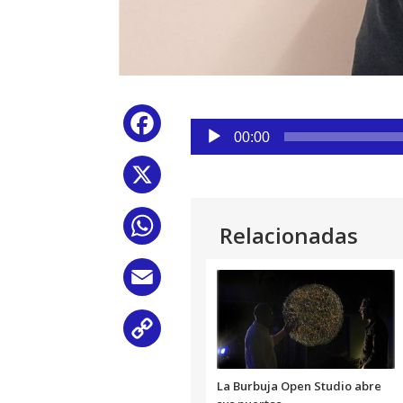
Reproductor
Facebook
de
00:00
audio
X
WhatsApp
Relacionadas
Email
Copy
Link
La Burbuja Open Studio abre