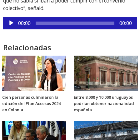
que no sabía si iban a poder cumplir con el convenio
colectivo”, señaló.
Reproductor
00:00
00:00
de
audio
Relacionadas
Cien personas culminaron la
Entre 8.000 y 10.000 uruguayos
edición del Plan Accesos 2024
podrían obtener nacionalidad
en Colonia
española