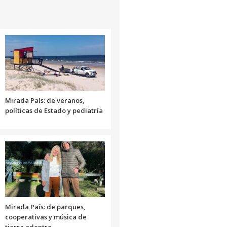
el
flecha
volumen.
arriba/abajo
para
aumentar
o
disminuir
el
volumen.
Mirada País: de veranos,
políticas de Estado y pediatría
Mirada País: de parques,
cooperativas y música de
tierra adentro