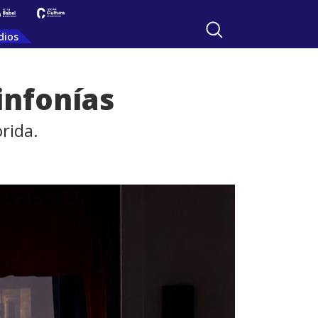
dios
infonías
rida.