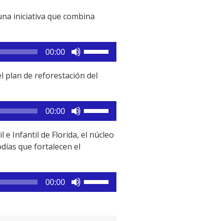
na iniciativa que combina
Utiliza
00:00
las
teclas
l plan de reforestación del
de
flecha
arriba/abajo
Utiliza
00:00
para
las
aumentar
teclas
e Infantil de Florida, el núcleo
o
de
odías que fortalecen el
disminuir
flecha
el
arriba/abajo
volumen.
para
Utiliza
00:00
aumentar
las
o
teclas
disminuir
de