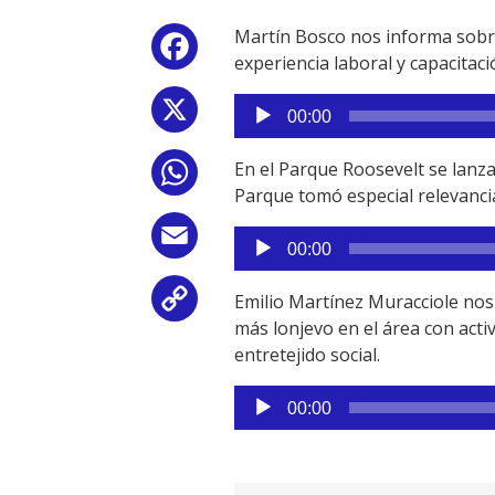
Martín Bosco nos informa sobr
Facebook
experiencia laboral y capacitac
Reproductor
X
00:00
de
audio
En el Parque Roosevelt se lanza
WhatsApp
Parque tomó especial relevanci
Reproductor
Email
00:00
de
audio
Emilio Martínez Muracciole nos d
Copy
más lonjevo en el área con activ
Link
entretejido social.
Reproductor
00:00
de
audio