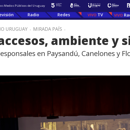
 los Medios Públicos del Uruguay
evisión
Radio
Redes
TV
Ra
IO URUGUAY
.
MIRADA PAÍS
.
 accesos, ambiente y s
esponsales en Paysandú, Canelones y Flo