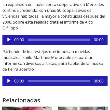
audio
La expansión del movimiento cooperativo en Mercedes
continúa creciendo, con unas 50 cooperativas de
viviendas habitadas, la mayoría construídas después del
2008. Sobre esta realidad trata el informe de Aldo
Difilippo.
Reproductor
00:00
00:00
de
audio
Partiendo de los festejos que impulsan movidas
musicales, Emilo Martínez Muracciole preparó un
informe con diversos artistas, para hablar de la música
de tierra adentro.
Reproductor
00:00
00:00
de
audio
Relacionadas