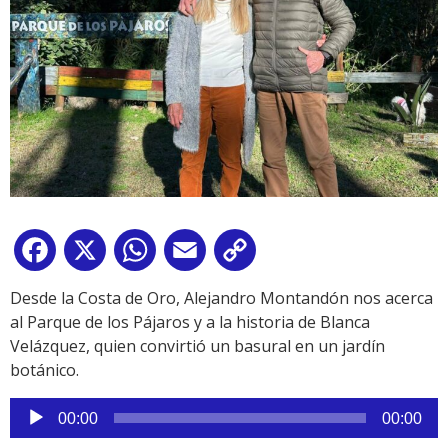
Facebook
X
WhatsApp
Email
Copy
Link
Desde la Costa de Oro, Alejandro Montandón nos acerca
al Parque de los Pájaros y a la historia de Blanca
Velázquez, quien convirtió un basural en un jardín
botánico.
Reproductor
00:00
00:00
de