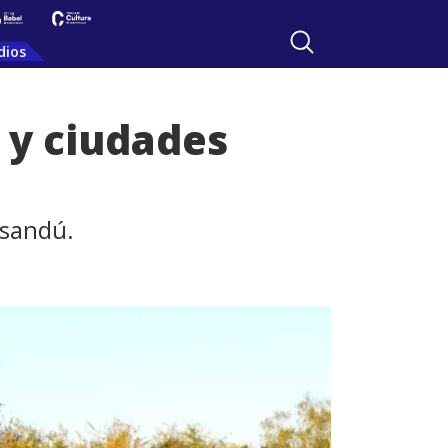
dios
 y ciudades
ysandú.