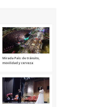
aumentar
teclas
o
de
disminuir
flecha
el
arriba/abajo
volumen.
para
aumentar
o
disminuir
el
volumen.
Mirada País: de tránsito,
movilidad y cerveza