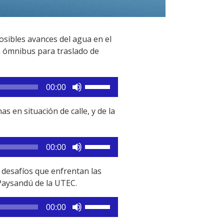
sibles avances del agua en el
un ómnibus para traslado de
Utiliza
00:00
las
teclas
 en situación de calle, y de la
de
flecha
arriba/abajo
Utiliza
00:00
para
las
aumentar
teclas
 desafíos que enfrentan las
o
de
 Paysandú de la UTEC.
disminuir
flecha
el
arriba/abajo
Utiliza
00:00
volumen.
para
las