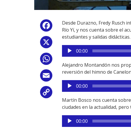
Desde Durazno, Fredy Rusch inf
Facebook
Río Yí, y nos cuenta sobre el a
estudiantes y salidas didácticas.
X
Reproductor
00:00
de
WhatsApp
audio
Alejandro Montandón nos propon
reversión del himno de Canelone
Email
Reproductor
00:00
de
Copy
audio
Martín Bosco nos cuenta sobre 
Link
ciudades en la actualidad, pero
Reproductor
00:00
de