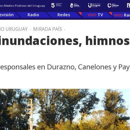
 los Medios Públicos del Uruguay
evisión
Radio
Redes
TV
Ra
IO URUGUAY
.
MIRADA PAÍS
.
 inundaciones, himnos
responsales en Durazno, Canelones y Pa