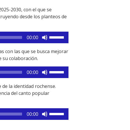
2025-2030, con el que se
struyendo desde los planteos de
Utiliza
00:00
las
teclas
cas con las que se busca mejorar
de
e su colaboración.
flecha
arriba/abajo
Utiliza
00:00
para
las
aumentar
teclas
 de la identidad rochense.
o
de
encia del canto popular
disminuir
flecha
el
arriba/abajo
volumen.
para
Utiliza
00:00
aumentar
las
o
teclas