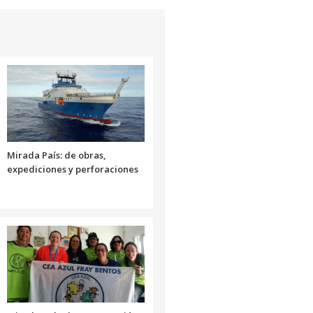
disminuir
de
el
flecha
volumen.
arriba/abajo
para
aumentar
o
disminuir
el
volumen.
Mirada País: de obras,
expediciones y perforaciones