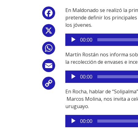
En Maldonado se realizó la pri
Facebook
pretende definir los principale
los jóvenes.
X
Reproductor
00:00
de
WhatsApp
audio
Martín Rostán nos informa sobre
la recolección de envases e inc
Email
Reproductor
00:00
de
Copy
audio
En Rocha, hablar de “Solipalma
Link
Marcos Molina, nos invita a cel
uruguayo.
Reproductor
00:00
de
audio