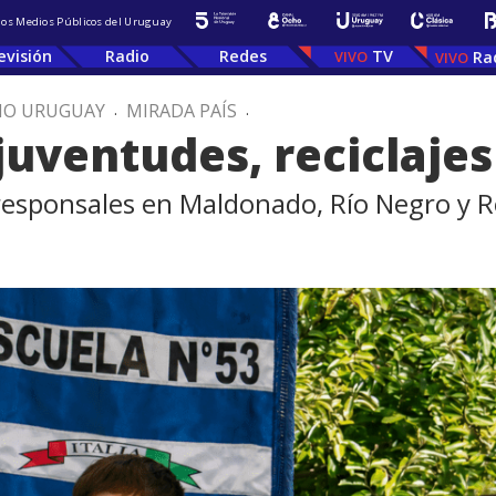
 los Medios Públicos del Uruguay
evisión
Radio
Redes
TV
Ra
IO URUGUAY
.
MIRADA PAÍS
.
juventudes, reciclaje
responsales en Maldonado, Río Negro y R