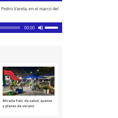
aumentar
teclas
 Pedro Varela, en el marco del
o
de
disminuir
flecha
el
arriba/abajo
Utiliza
00:00
volumen.
para
las
aumentar
teclas
o
de
disminuir
flecha
el
arriba/abajo
volumen.
para
aumentar
o
disminuir
el
volumen.
Mirada País: de salud, quesos
y planes de verano