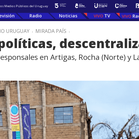
 los Medios Públicos del Uruguay
evisión
Radio
Noticias
TV
Ra
IO URUGUAY
.
MIRADA PAÍS
.
políticas, descentrali
esponsales en Artigas, Rocha (Norte) y La