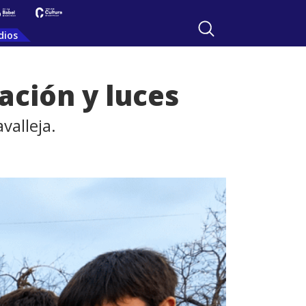
dios
zación y luces
valleja.