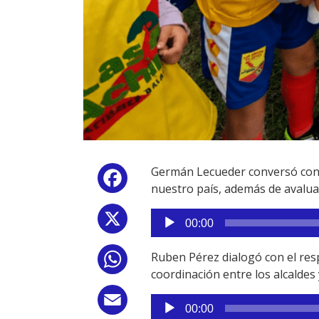
Germán Lecueder conversó con e
Facebook
nuestro país, además de avaluar
Reproductor
X
00:00
de
audio
Ruben Pérez dialogó con el res
WhatsApp
coordinación entre los alcaldes
Reproductor
Email
00:00
de