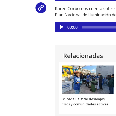
audio
Karen Corbo nos cuenta sobre la
Copy
Plan Nacional de Iluminación de
Link
Reproductor
00:00
de
audio
Relacionadas
Mirada País: de desalojos,
fríos y comunidades activas