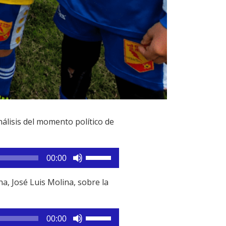
álisis del momento político de
Utiliza
00:00
las
teclas
a, José Luis Molina, sobre la
de
flecha
arriba/abajo
Utiliza
00:00
para
las