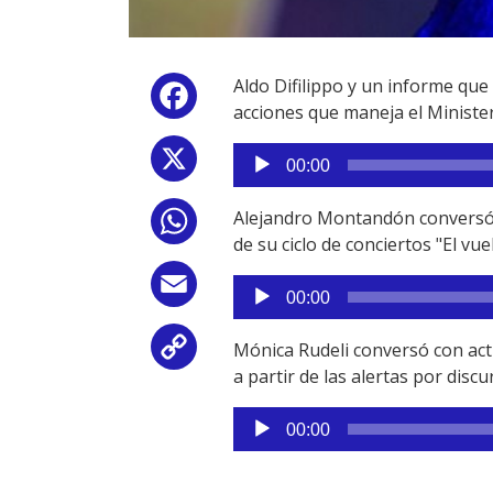
Aldo Difilippo y un informe que 
Facebook
acciones que maneja el Minister
Reproductor
X
00:00
de
audio
Alejandro Montandón conversó c
WhatsApp
de su ciclo de conciertos "El vue
Reproductor
Email
00:00
de
audio
Mónica Rudeli conversó con acti
Copy
a partir de las alertas por disc
Link
Reproductor
00:00
de
audio