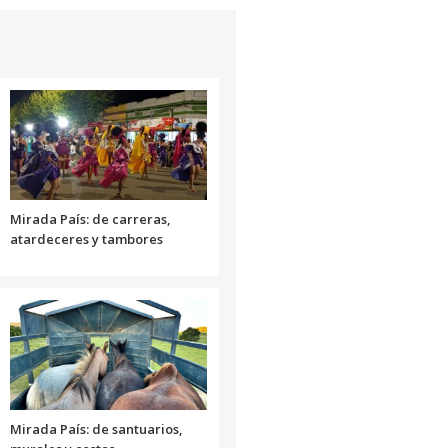
o
de
disminuir
flecha
el
arriba/abajo
volumen.
para
aumentar
o
disminuir
el
volumen.
Mirada País: de carreras,
atardeceres y tambores
Mirada País: de santuarios,