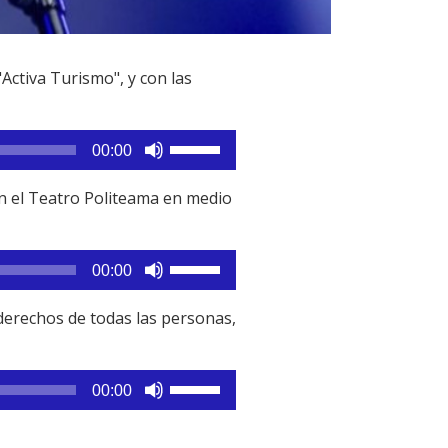
"Activa Turismo", y con las
Utiliza
00:00
las
teclas
n el Teatro Politeama en medio
de
flecha
arriba/abajo
Utiliza
00:00
para
las
aumentar
teclas
 derechos de todas las personas,
o
de
disminuir
flecha
el
arriba/abajo
Utiliza
00:00
volumen.
para
las
aumentar
teclas