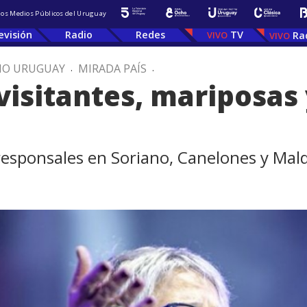
 los Medios Públicos del Uruguay
evisión
Radio
Redes
TV
Ra
IO URUGUAY
.
MIRADA PAÍS
.
 visitantes, mariposas
responsales en Soriano, Canelones y Mal