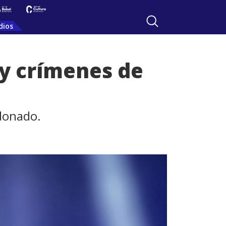
dios
 y crímenes de
donado.