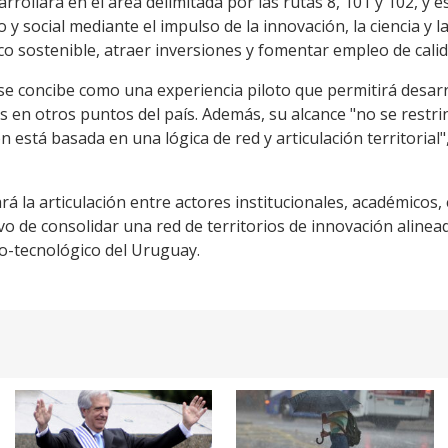
arrollará en el área delimitada por las rutas 8, 101 y 102, y
 y social mediante el impulso de la innovación, la ciencia y l
o sostenible, atraer inversiones y fomentar empleo de calid
se concibe como una experiencia piloto que permitirá desarr
s en otros puntos del país. Además, su alcance "no se restr
n está basada en una lógica de red y articulación territorial
ará la articulación entre actores institucionales, académicos
o de consolidar una red de territorios de innovación alineada
ico-tecnológico del Uruguay.