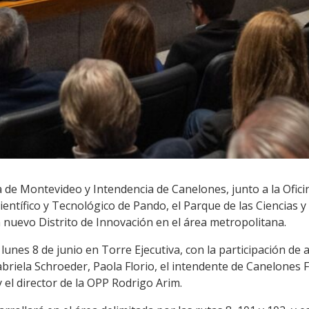
a de Montevideo y Intendencia de Canelones, junto a la Ofic
ientífico y Tecnológico de Pando, el Parque de las Ciencias
 nuevo Distrito de Innovación en el área metropolitana.
lunes 8 de junio en Torre Ejecutiva, con la participación de 
briela Schroeder, Paola Florio, el intendente de Canelones 
el director de la OPP Rodrigo Arim.