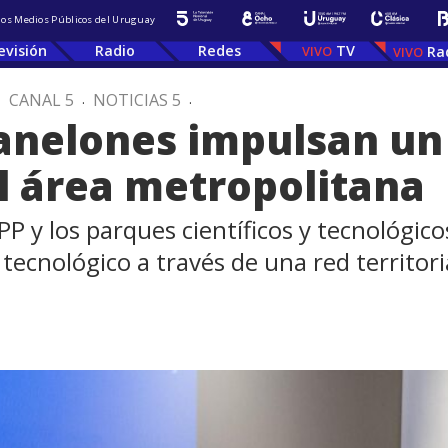
 los Medios Públicos del Uruguay
evisión
Radio
Redes
TV
Ra
.
CANAL 5
.
NOTICIAS 5
.
nelones impulsan un 
l área metropolitana
PP y los parques científicos y tecnológic
 tecnológico a través de una red territori