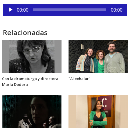
Reproductor
00:00
00:00
de
audio
Relacionadas
Con la dramaturga y directora
"Al exhalar"
María Dodera