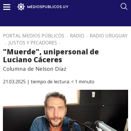
PORTAL MEDIOS PÚBLICOS
.
RADIO
.
RADIO URUGUAY
.
JUSTOS Y PECADORES
.
"Muerde", unipersonal de
Luciano Cáceres
Columna de Nelson Díaz
21.03.2025 |
tiempo de lectura:
< 1
minuto