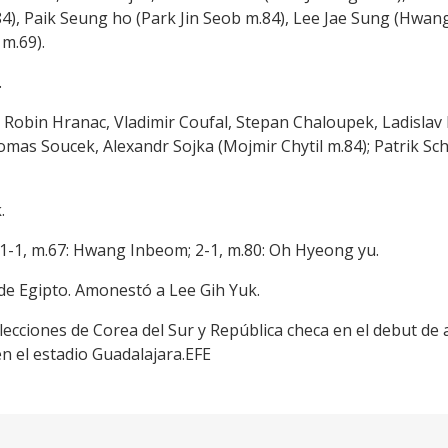
), Paik Seung ho (Park Jin Seob m.84), Lee Jae Sung (Hwang
m.69).
.
; Robin Hranac, Vladimir Coufal, Stepan Chaloupek, Ladislav K
omas Soucek, Alexandr Sojka (Mojmir Chytil m.84); Patrik Sc
.
i; 1-1, m.67: Hwang Inbeom; 2-1, m.80: Oh Hyeong yu.
e Egipto. Amonestó a Lee Gih Yuk.
selecciones de Corea del Sur y República checa en el debut d
n el estadio Guadalajara.EFE