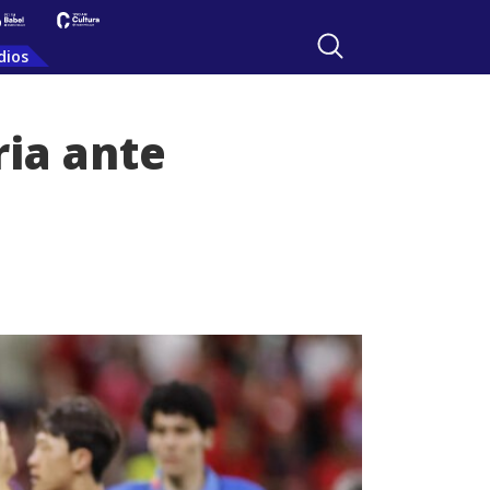
dios
ria ante