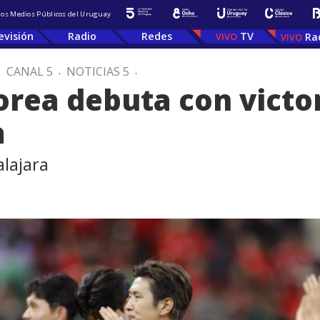
 los Medios Públicos del Uruguay
evisión
Radio
Redes
TV
Ra
.
CANAL 5
.
NOTICIAS 5
.
orea debuta con victo
a
lajara