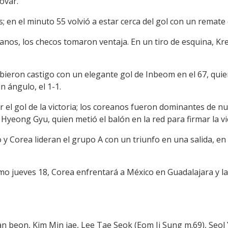
ovar.
s; en el minuto 55 volvió a estar cerca del gol con un remate
nos, los checos tomaron ventaja. En un tiro de esquina, Kre
bieron castigo con un elegante gol de Inbeom en el 67, quie
n ángulo, el 1-1.
 el gol de la victoria; los coreanos fueron dominantes de n
Hyeong Gyu, quien metió el balón en la red para firmar la vic
 y Corea lideran el grupo A con un triunfo en una salida, en
mo jueves 18, Corea enfrentará a México en Guadalajara y la
an beon, Kim Min jae, Lee Tae Seok (Eom Ji Sung m.69), Seol