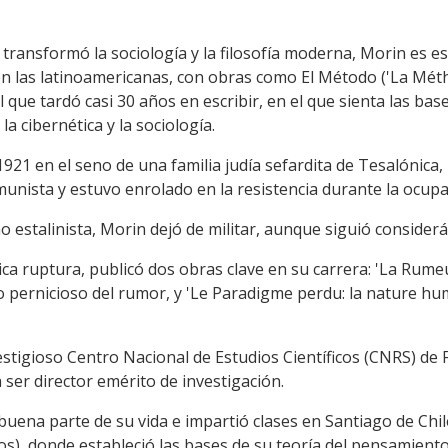
ransformó la sociología y la filosofía moderna, Morin es es
 las latinoamericanas, con obras como El Método ('La Méth
que tardó casi 30 años en escribir, en el que sienta las ba
 la cibernética y la sociología.
 1921 en el seno de una familia judía sefardita de Tesalónica
Comunista y estuvo enrolado en la resistencia durante la ocupa
estalinista, Morin dejó de militar, aunque siguió considerá
a ruptura, publicó dos obras clave en su carrera: 'La Rumeu
o pernicioso del rumor, y 'Le Paradigme perdu: la nature hu
estigioso Centro Nacional de Estudios Científicos (CNRS) de
 ser director emérito de investigación.
uena parte de su vida e impartió clases en Santiago de Chil
dos), donde estableció las bases de su teoría del pensamien