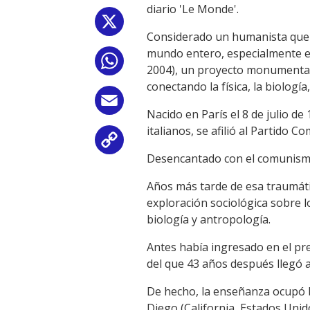
diario 'Le Monde'.
X
Considerado un humanista que t
mundo entero, especialmente en
WhatsApp
2004), un proyecto monumental 
conectando la física, la biología,
Email
Nacido en París el 8 de julio de
italianos, se afilió al Partido 
Copy
Desencantado con el comunismo 
Link
Años más tarde de esa traumátic
exploración sociológica sobre l
biología y antropología.
Antes había ingresado en el pr
del que 43 años después llegó a
De hecho, la enseñanza ocupó b
Diego (California, Estados Uni