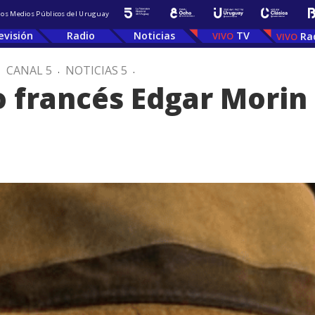
 los Medios Públicos del Uruguay
evisión
Radio
Noticias
TV
Ra
.
CANAL 5
.
NOTICIAS 5
.
fo francés Edgar Morin