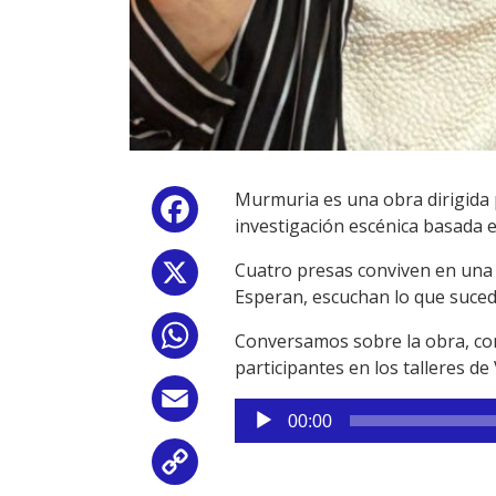
Murmuria es una obra dirigida 
Facebook
investigación escénica basada 
Cuatro presas conviven en una c
X
Esperan, escuchan lo que suced
WhatsApp
Conversamos sobre la obra, con 
participantes en los talleres de
Email
Reproductor
00:00
de
audio
Copy