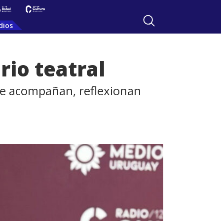
dios
io teatral
 se acompañan, reflexionan