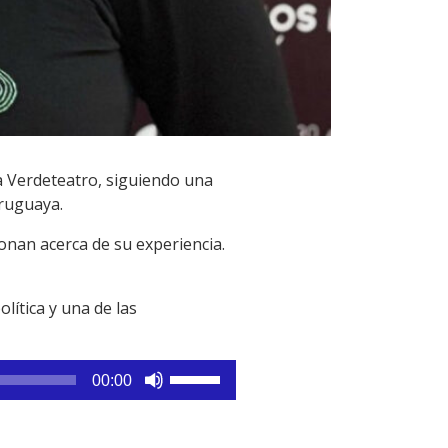
a Verdeteatro, siguiendo una
uruguaya.
onan acerca de su experiencia.
lítica y una de las
Utiliza
00:00
las
teclas
de