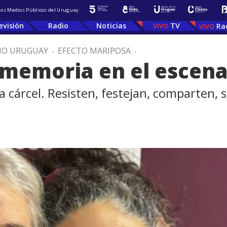
 los Medios Públicos del Uruguay
evisión
Radio
Noticias
TV
Ra
IO URUGUAY
.
EFECTO MARIPOSA
.
memoria en el escenar
 cárcel. Resisten, festejan, comparten,