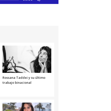
las
teclas
de
flecha
arriba/abajo
para
aumentar
o
disminuir
el
volumen.
Rossana Taddei y su último
trabajo binacional