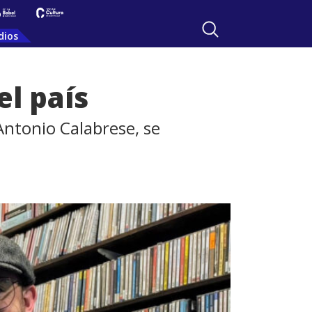
dios
el país
Antonio Calabrese, se