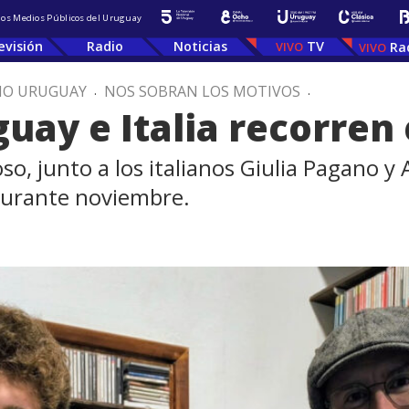
 los Medios Públicos del Uruguay
evisión
Radio
Noticias
TV
Ra
IO URUGUAY
.
NOS SOBRAN LOS MOTIVOS
.
ay e Italia recorren 
o, junto a los italianos Giulia Pagano y 
durante noviembre.