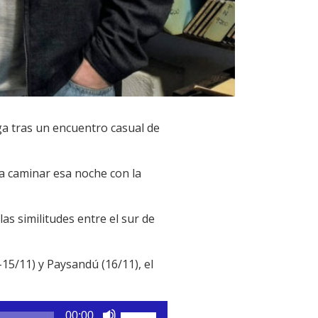
ga tras un encuentro casual de
o a caminar esa noche con la
s similitudes entre el sur de
15/11) y Paysandú (16/11), el
Utiliza
00:00