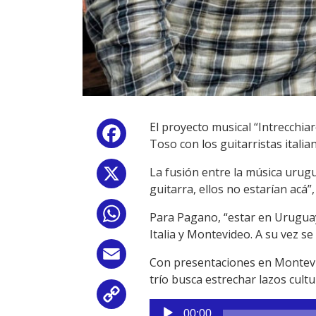
El proyecto musical “Intrecchia
Facebook
Toso con los guitarristas italia
La fusión entre la música urugua
X
guitarra, ellos no estarían acá”
WhatsApp
Para Pagano, “estar en Uruguay
Italia y Montevideo. A su vez s
Email
Con presentaciones en Montevide
trío busca estrechar lazos cult
Copy
Reproductor
00:00