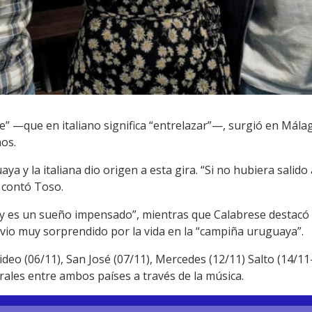
re” —que en italiano significa “entrelazar”—, surgió en Mála
nos.
ya y la italiana dio origen a esta gira. “Si no hubiera salid
, contó Toso.
 es un sueño impensado”, mientras que Calabrese destacó la
e vio muy sorprendido por la vida en la “campiña uruguaya”.
o (06/11), San José (07/11), Mercedes (12/11) Salto (14/11-
urales entre ambos países a través de la música.