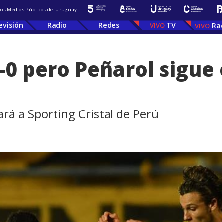
 los Medios Públicos del Uruguay
evisión
Radio
Redes
TV
Ra
-0 pero Peñarol sigue 
ará a Sporting Cristal de Perú