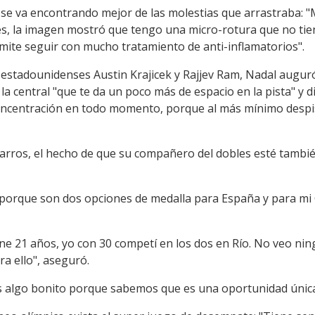
se va encontrando mejor de las molestias que arrastraba: "M
s, la imagen mostró que tengo una micro-rotura que no tie
mite seguir con mucho tratamiento de anti-inflamatorios".
 estadounidenses Austin Krajicek y Rajjev Ram, Nadal auguró 
la central "que te da un poco más de espacio en la pista" y 
a concentración en todo momento, porque al más mínimo desp
arros, el hecho de que su compañero del dobles esté también
 porque son dos opciones de medalla para España y para mi 
iene 21 años, yo con 30 competí en los dos en Río. No veo n
a ello", aseguró.
s algo bonito porque sabemos que es una oportunidad única 