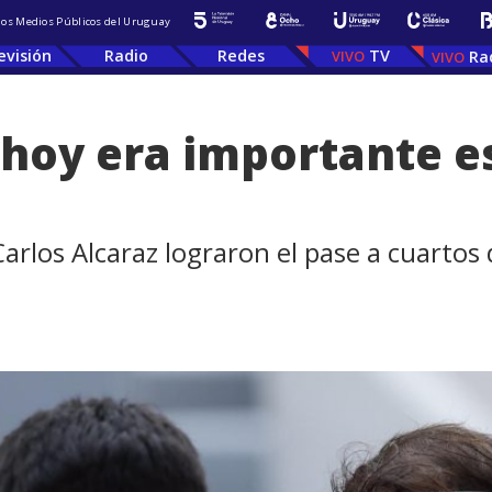
 los Medios Públicos del Uruguay
evisión
Radio
Redes
TV
Ra
 hoy era importante e
arlos Alcaraz lograron el pase a cuartos 