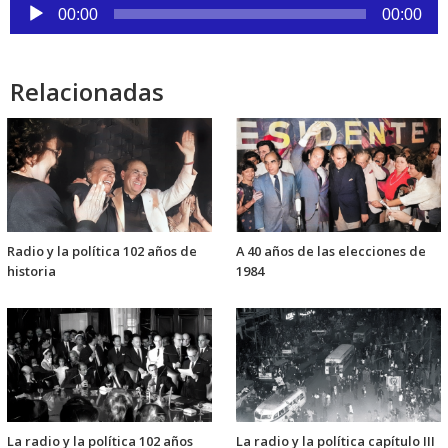
Reproductor
00:00
00:00
de
audio
Relacionadas
Radio y la política 102 años de
A 40 años de las elecciones de
historia
1984
La radio y la política 102 años
La radio y la política capítulo III