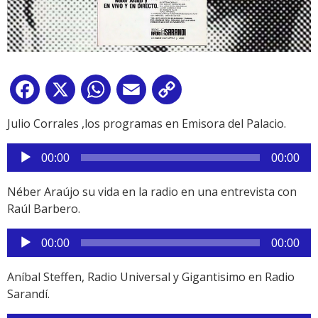
Facebook
X
WhatsApp
Email
Copy
Link
Julio Corrales ,los programas en Emisora del Palacio.
Reproductor
00:00
00:00
de
audio
Néber Araújo su vida en la radio en una entrevista con
Raúl Barbero.
Reproductor
00:00
00:00
de
audio
Aníbal Steffen, Radio Universal y Gigantisimo en Radio
Sarandí.