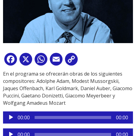
Facebook
X
WhatsApp
Email
Copy
Link
En el programa se ofrecerán obras de los siguientes
compositores: Adolphe Adam, Modest Mussorgskii,
Jaques Offenbach, Karl Goldmark, Daniel Auber, Giacomo
Puccini, Gaetano Donizetti, Giacomo Meyerbeer y
Wolfgang Amadeus Mozart
Reproductor
00:00
00:00
de
audio
Reproductor
00:00
00:00