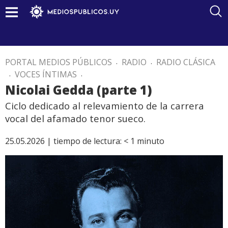
PORTAL MEDIOS PÚBLICOS
.
RADIO
.
RADIO CLÁSICA
.
VOCES ÍNTIMAS
.
Nicolai Gedda (parte 1)
Ciclo dedicado al relevamiento de la carrera
vocal del afamado tenor sueco.
25.05.2026 |
tiempo de lectura:
< 1
minuto