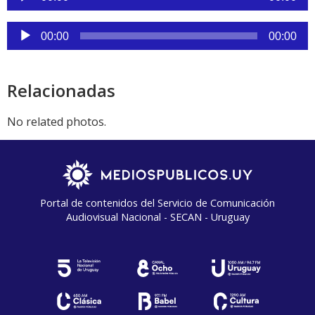
de
audio
Reproductor
00:00
00:00
de
audio
Relacionadas
No related photos.
Portal de contenidos del Servicio de Comunicación
Audiovisual Nacional - SECAN - Uruguay