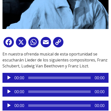
Facebook
X
WhatsApp
Email
Copy
Link
En nuestra ofrenda musical de esta oportunidad se
escucharán Lieder de los siguientes compositores, Franz
Schubert, Ludwig Van Beethoven y Franz Liszt.
Reproductor
00:00
00:00
de
audio
Reproductor
00:00
00:00
de
audio
Reproductor
00:00
00:00
de