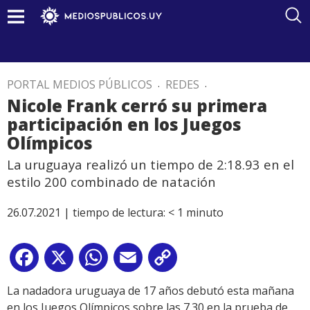
PORTAL MEDIOS PÚBLICOS
.
REDES
.
Nicole Frank cerró su primera
participación en los Juegos
Olímpicos
La uruguaya realizó un tiempo de 2:18.93 en el
estilo 200 combinado de natación
26.07.2021 |
tiempo de lectura:
< 1
minuto
Facebook
X
WhatsApp
Email
Copy
Link
La nadadora uruguaya de 17 años debutó esta mañana
en los Juegos Olímpicos sobre las 7.30 en la prueba de