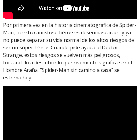
Por primera vez en la historia cinematográfica de Spider-
Man, nuestro amistoso héroe es desenmascarado y ya
no puede separar su vida normal de los altos riesgos de
ser un súper héroe. Cuando pide ayuda al Doctor
Strange, estos riesgos se vuelven más peligrosos,
forzándolo a descubrir lo que realmente significa ser el
Hombre Araña. “Spider-Man sin camino a casa” se
estrena hoy.