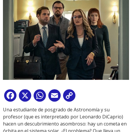
Facebook
X
WhatsApp
Email
Copy
Link
Una estudiante de posgrado de Astronomía y su
profesor (que es interpretado por Leonardo DiCaprio)
hacen un descubrimiento asombroso: hay un cometa en
órbita en el sistema solar. ¿El problema? Que lleva un