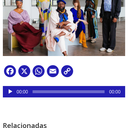
Facebook
X
WhatsApp
Email
Copy
Link
Reproductor
de
00:00
00:00
audio
Relacionadas