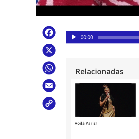
Reproductor
Facebook
de
00:00
audio
X
WhatsApp
Relacionadas
Email
Copy
Link
Voilà Paris!