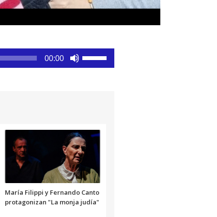
Utiliza
00:00
las
teclas
de
flecha
arriba/abajo
para
aumentar
o
disminuir
el
volumen.
María Filippi y Fernando Canto
protagonizan "La monja judía"