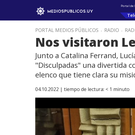
Portal de
Tel
PORTAL MEDIOS PÚBLICOS
.
RADIO
.
RAD
Nos visitaron L
Junto a Catalina Ferrand, Luc
"Disculpadas" una divertida c
elenco que tiene clara su misi
04.10.2022 |
tiempo de lectura:
< 1
minuto