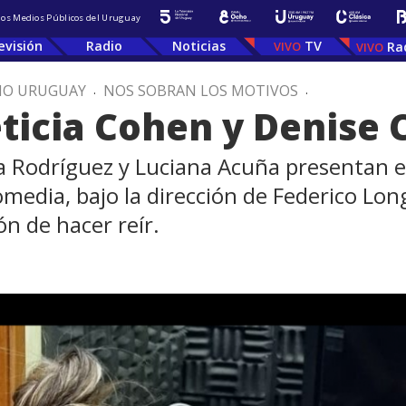
 los Medios Públicos del Uruguay
evisión
Radio
Noticias
TV
Ra
IO URUGUAY
.
NOS SOBRAN LOS MOTIVOS
.
eticia Cohen y Denise
ía Rodríguez y Luciana Acuña presentan en
omedia, bajo la dirección de Federico Lo
ón de hacer reír.