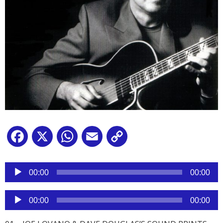
Facebook
X
WhatsApp
Email
Copy
Link
Reproductor
de
00:00
00:00
audio
Reproductor
00:00
00:00
de
audio