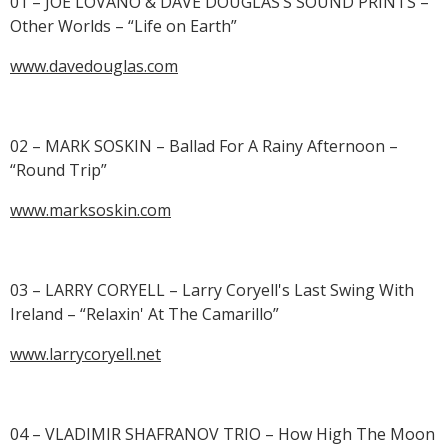
01 – JOE LOVANO & DAVE DOUGLAS’S SOUND PRINTS –
Other Worlds – “Life on Earth”
www.davedouglas.com
02 – MARK SOSKIN – Ballad For A Rainy Afternoon –
“Round Trip”
www.marksoskin.com
03 – LARRY CORYELL – Larry Coryell's Last Swing With
Ireland – “Relaxin' At The Camarillo”
www.larrycoryell.net
04 – VLADIMIR SHAFRANOV TRIO – How High The Moon