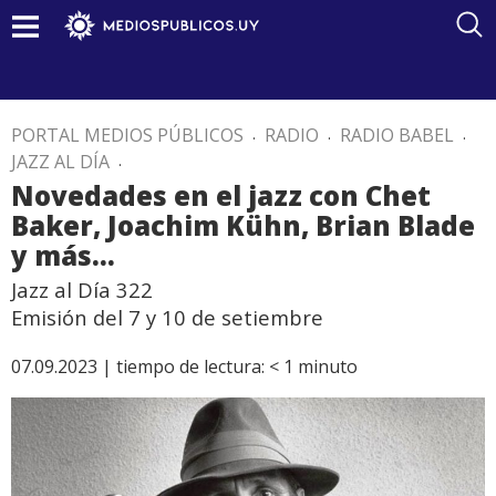
PORTAL MEDIOS PÚBLICOS
.
RADIO
.
RADIO BABEL
.
JAZZ AL DÍA
.
Novedades en el jazz con Chet
Baker, Joachim Kühn, Brian Blade
y más…
Jazz al Día 322
Emisión del 7 y 10 de setiembre
07.09.2023 |
tiempo de lectura:
< 1
minuto