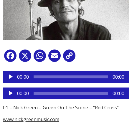
Facebook
X
WhatsApp
Email
Copy
Link
Reproductor
de
00:00
00:00
audio
Reproductor
00:00
00:00
de
audio
01 – Nick Green – Green On The Scene – “Red Cross”
www.nickgreenmusic.com