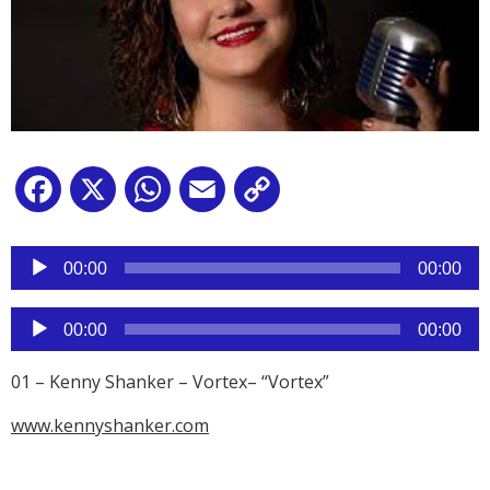
Facebook
X
WhatsApp
Email
Copy
Link
Reproductor
de
00:00
00:00
audio
Reproductor
00:00
00:00
de
audio
01 – Kenny Shanker – Vortex– “Vortex”
www.kennyshanker.com