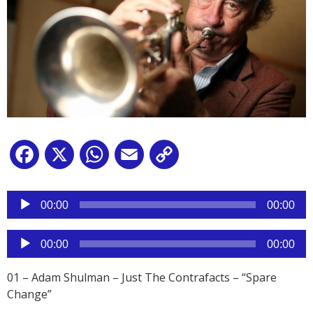
Facebook
X
WhatsApp
Email
Copy
Link
Reproductor
de
00:00
00:00
audio
Reproductor
00:00
00:00
de
audio
01 – Adam Shulman – Just The Contrafacts – “Spare
Change”