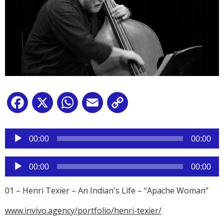
Facebook
X
WhatsApp
Email
Copy
Link
Reproductor
de
00:00
00:00
audio
Reproductor
00:00
00:00
de
audio
01 – Henri Texier – An Indian's Life – “Apache Woman”
www.invivo.agency/portfolio/henri-texier/