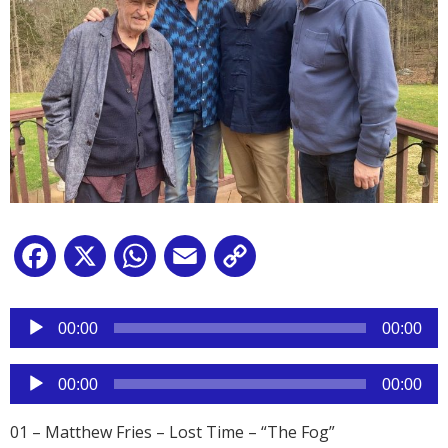
Facebook
X
WhatsApp
Email
Copy
Link
Reproductor
de
00:00
00:00
audio
Reproductor
00:00
00:00
de
audio
01 – Matthew Fries – Lost Time – “The Fog”