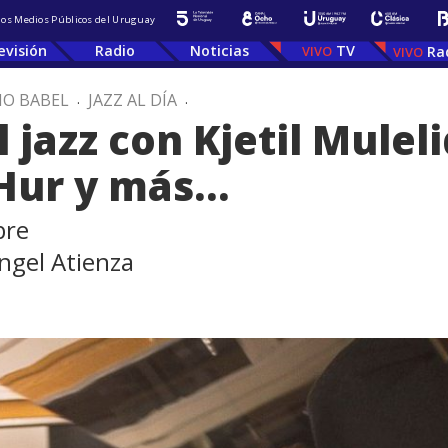
 los Medios Públicos del Uruguay
evisión
Radio
Noticias
TV
Ra
IO BABEL
.
JAZZ AL DÍA
.
jazz con Kjetil Muleli
 Hur y más…
bre
ngel Atienza