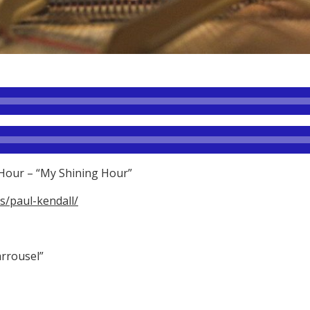
 Hour – “My Shining Hour”
s/paul-kendall/
arrousel”