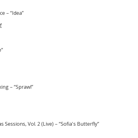
ce – “Idea”
f
e”
xing – “Sprawl”
Sessions, Vol. 2 (Live) – “Sofia's Butterfly”