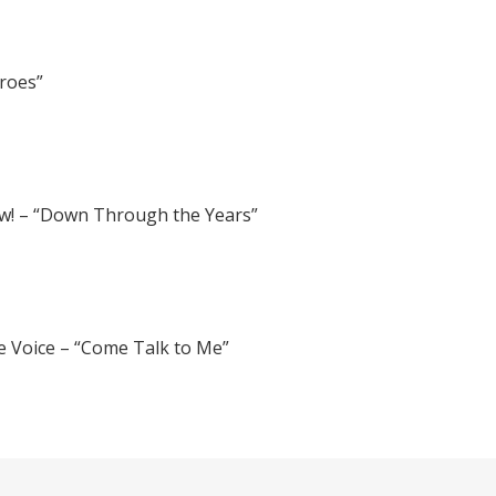
eroes”
w! – “Down Through the Years”
e Voice – “Come Talk to Me”