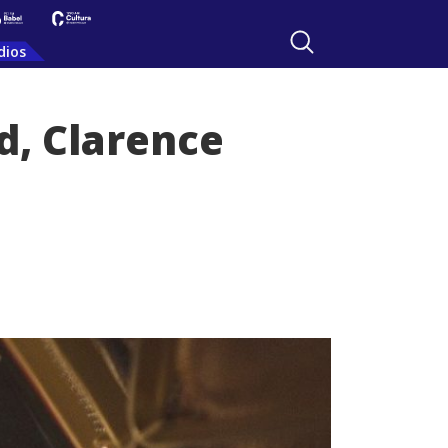
dios
d, Clarence