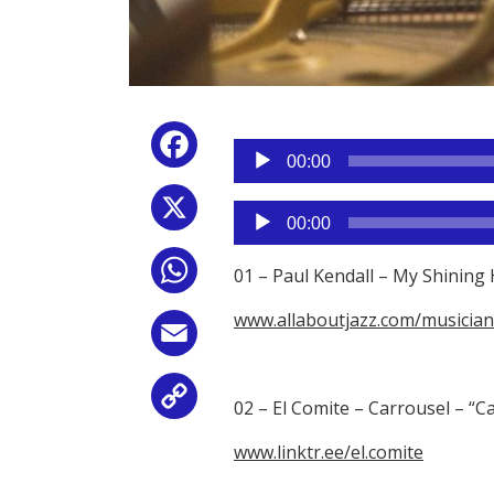
Reproductor
Facebook
de
00:00
audio
X
Reproductor
00:00
de
audio
WhatsApp
01 – Paul Kendall – My Shining
www.allaboutjazz.com/musician
Email
Copy
02 – El Comite – Carrousel – “C
Link
www.linktr.ee/el.comite