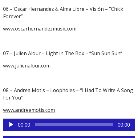
06 – Oscar Hernandez & Alma Libre – Visión – “Chick
Forever”
www.oscarhernandezmusic.com
07 – Julien Alour – Light in The Box – “Sun Sun Sun”
www.julienalour.com
08 – Andrea Motis – Loopholes – “I Had To Write A Song
For You”
www.andreamotis.com
Reproductor
00:00
00:00
de
audio