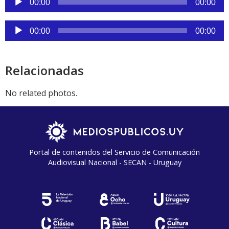
00:00
00:00
de
audio
Reproductor
00:00
00:00
de
audio
Relacionadas
No related photos.
Portal de contenidos del Servicio de Comunicación
Audiovisual Nacional - SECAN - Uruguay