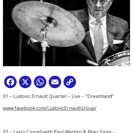
Facebook
X
WhatsApp
Email
Copy
Link
01 – Ludovic Ernault Quartet – Live – “Dreamland”
www.facebook.com/LudovicErnaultGroup/
02 – Larry Coryell with Paul Wertico & Marc Egan –